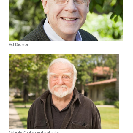
Ed Diener
Mihaly Csikszentmihalyi