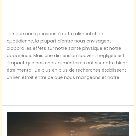
peut-elle vous rendre
heureux ?
Lorsque nous pensons à notre alimentation
quotidienne, la plupart d’entre nous envisagent
d’abord les effets sur notre santé physique et notre
apparence. Mais une dimension souvent négligée est
l’impact que nos choix alimentaires ont sur notre bien-
être mental. De plus en plus de recherches établissent
un lien étroit entre ce que nous mangeons et notre
Votre
Lire la suite »
alimentation
peut-
elle
vous
rendre
heureux