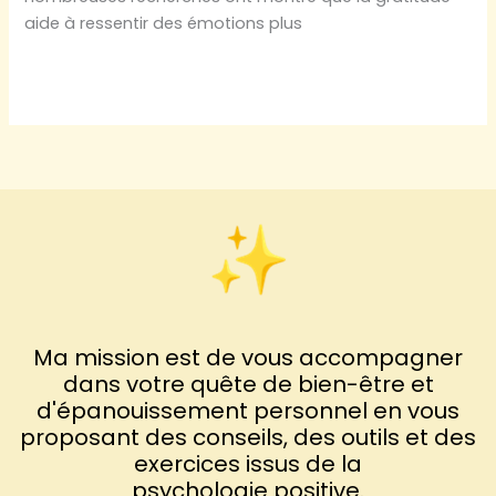
aide à ressentir des émotions plus
Sept
Lire la suite »
Exercices
pour
Pratiquer
la
Gratitude
Ma mission est de vous accompagner
dans votre quête de bien-être et
d'épanouissement personnel en vous
proposant des conseils, des outils et des
exercices issus de la
psychologie positive.